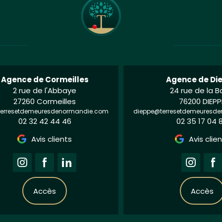
Agence de Cormeilles
Agence de Di
2 rue de l'Abbaye
24 rue de la B
27260 Cormeilles
76200 DIEPP
terresetdemeuresdenormandie.com
dieppe@terresetdemeuresd
02 32 42 44 46
02 35 17 04 
Avis clients
Avis clie
Accès
Accès