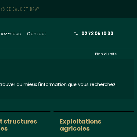
AYS DE CAUX ET BRAY
gnez-nous
Contact
02 72 05 10 33
Plan du site
rouver au mieux l'information que vous recherchez.
t structures
Exploitations
res
agricoles