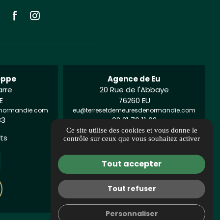
eppe
Agence de Eu
arre
20 Rue de l'Abbaye
E
76260 EU
enormandie.com
eu@terresetdemeuresdenormandie.com
83
02 21 76 11 02
Ce site utilise des cookies et vous donne le
nts
Avis clients
contrôle sur ceux que vous souhaitez activer
Tout accepter
Tout refuser
Accès
Personnaliser