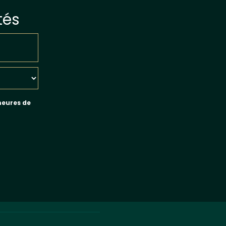
tés
meures de